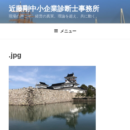
コ
近藤剛中小企業診断士事務所
ン
現場の声こそ、経営の真実。理論を超え、共に動く。
テ
ン
ツ
メニュー
へ
ス
キ
.jpg
ッ
プ