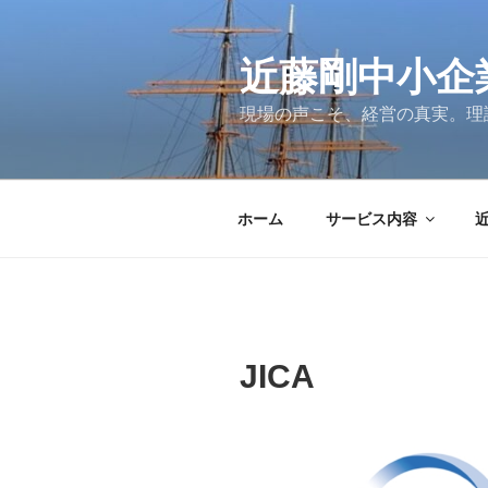
コ
ン
テ
近藤剛中小企
ン
現場の声こそ、経営の真実。理
ツ
へ
ス
キ
ホーム
サービス内容
ッ
プ
JICA