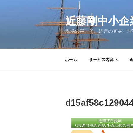
コ
ン
テ
近藤剛中小企
ン
現場の声こそ、経営の真実。理
ツ
へ
ス
キ
ホーム
サービス内容
ッ
プ
d15af58c12904