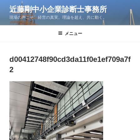
コ
近藤剛中小企業診断士事務所
ン
現場の声こそ、経営の真実。理論を超え、共に動く。
テ
ン
ツ
メニュー
へ
ス
キ
d00412748f90cd3da11f0e1ef709a7f
ッ
2
プ