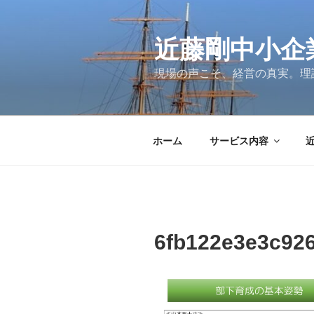
コ
ン
テ
近藤剛中小企
ン
現場の声こそ、経営の真実。理
ツ
へ
ス
キ
ホーム
サービス内容
ッ
プ
6fb122e3e3c926