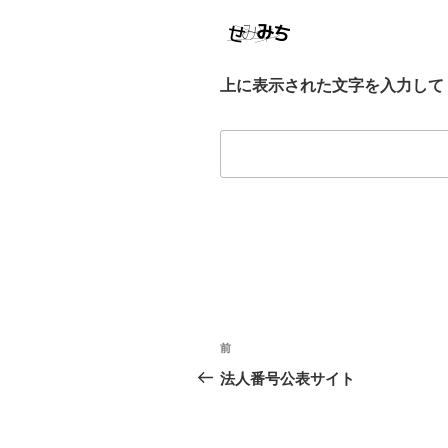
上に表示された文字を入力して
投
前
前
稿
の
法人番号公表サイト
投
ナ
稿