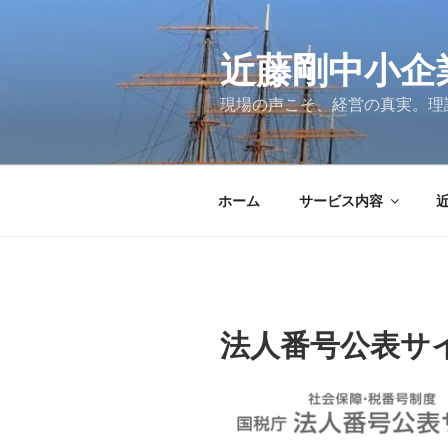
コ
ン
テ
近藤剛中小企
ン
現場の声こそ、経営の真実。理
ツ
へ
ス
キ
ホーム
サービス内容
ッ
プ
法人番号公表サ