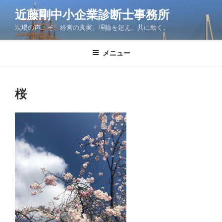
コ
近藤剛中小企業診断士事務所
ン
現場の声こそ、経営の真実。理論を超え、共に動く。
テ
ン
ツ
メニュー
へ
ス
キ
桜
ッ
プ